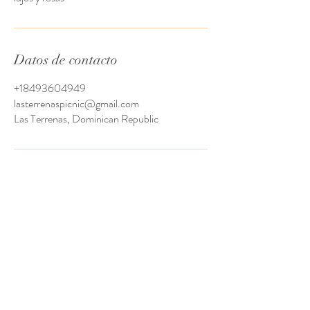
Datos de contacto
+18493604949
lasterrenaspicnic@gmail.com
Las Terrenas, Dominican Republic
Tel:
+1-849-360-4949
+1(613) 796-6244